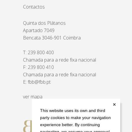
Contactos
Quinta dos Plátanos
Apartado 7049
Bencata 3046-901 Coimbra
T:
239 800 400
Chamada para a rede fixa nacional
F: 239 800 410
Chamada para a rede fixa nacional
E:
fbb@fbb.pt
ver mapa
✕
This website uses its own and third
party cookies to make your navigation
experience better. By continuing
navigating, we assume your approval.