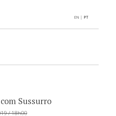
|
EN
PT
 com Sussurro
019 / 18h00