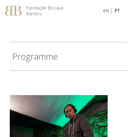
Fundação Bissaya
|
EN
PT
Barreto
Programme