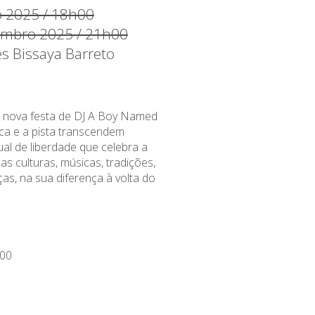
 2025 / 18h00
embro 2025 / 21h00
es Bissaya Barreto
 nova festa de DJ A Boy Named
ca e a pista transcendem
tual de liberdade que celebra a
as culturas, músicas, tradições,
as, na sua diferença à volta do
00