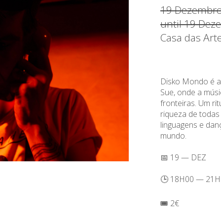
19 Dezembro
until 19 Dez
Casa das Art
Disko Mondo é a
Sue, onde a músi
fronteiras. Um ri
riqueza de todas 
linguagens e danç
mundo.
📅 19 — DEZ
🕒 18H00 — 21H
🎟️ 2€