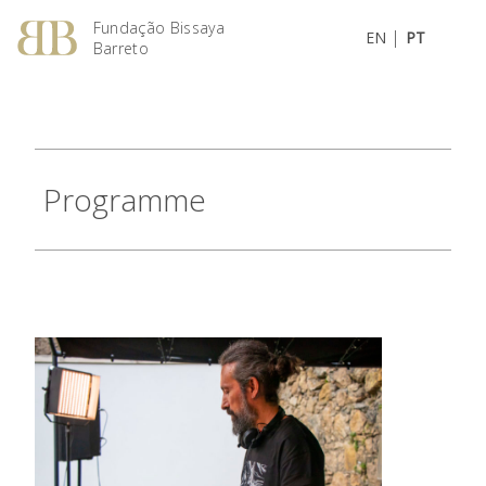
Fundação Bissaya
|
EN
PT
Barreto
Programme