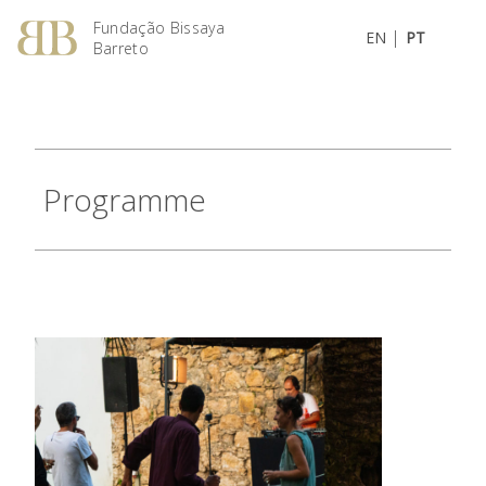
Fundação Bissaya
|
EN
PT
Barreto
Programme