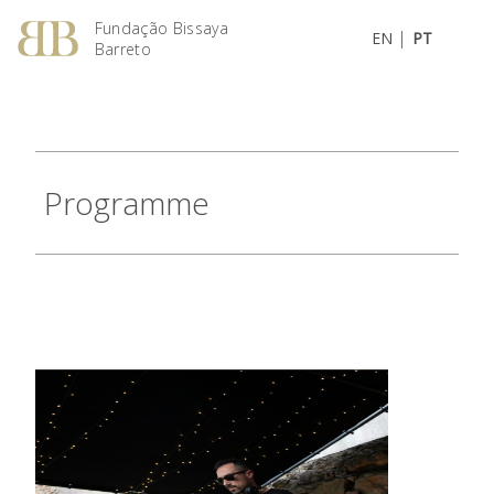
Fundação Bissaya
|
EN
PT
Barreto
Programme