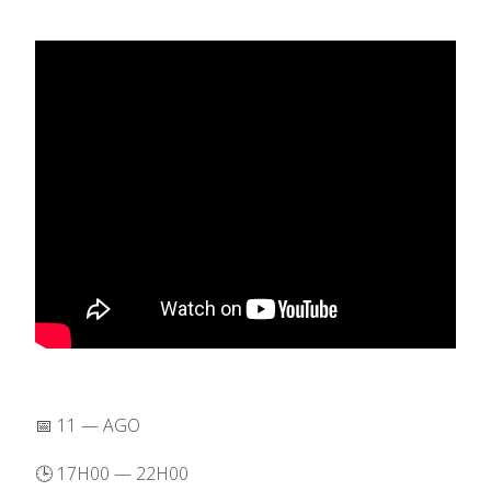
📅 11 — AGO
🕒 17H00 — 22H00