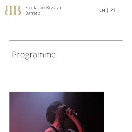
Fundação Bissaya
|
EN
PT
Barreto
Programme