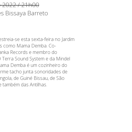
ho 2022 / 21h00
es Bissaya Barreto
streia-se esta sexta-feira no Jardim
tes como Mama Demba. Co-
anka Records e membro do
D Terra Sound System e da Mindel
Mama Demba é um cozinheiro do
rme tacho junta sonoridades de
ngola, de Guiné Bissau, de São
e também das Antilhas.