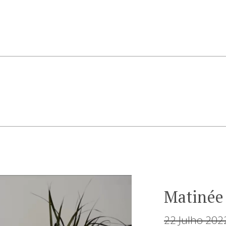
Matiné
22 Julho 202