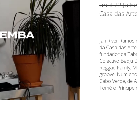
until 22 Jul
Casa das Art
Jah River Ramos e
da Casa das Ar
fundador da Tab
Colectivo Badju 
Reggae Family, 
groove. Num eno
Cabo Verde, de A
Tomé e Príncipe 