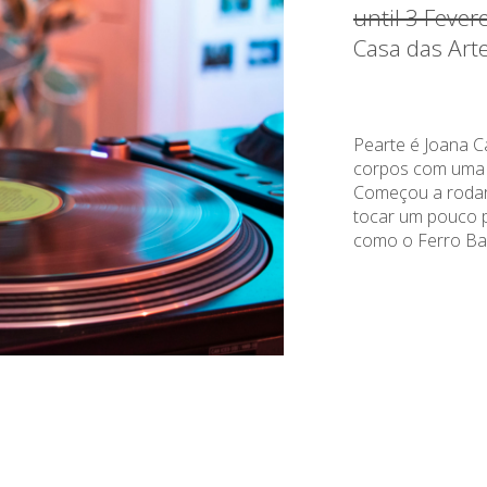
until 3 Fever
Casa das Art
Pearte é Joana C
corpos com uma fu
Começou a rodar
tocar um pouco p
como o Ferro Ba