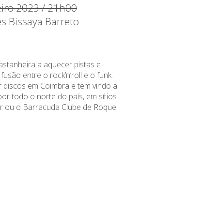
eiro 2023 / 21h00
es Bissaya Barreto
astanheira a aquecer pistas e
são entre o rock’n’roll e o funk.
 discos em Coimbra e tem vindo a
or todo o norte do país, em sítios
r ou o Barracuda Clube de Roque.