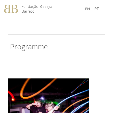
Fundação Bissaya
|
EN
PT
Barreto
Programme