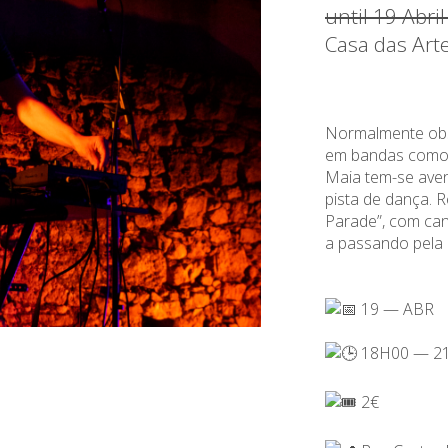
until 19 Abri
Casa das Art
Normalmente obse
em bandas como M
Maia tem-se ave
pista de dança. 
Parade”, com can
a passando pela a
19 — ABR
18H00 — 2
2€