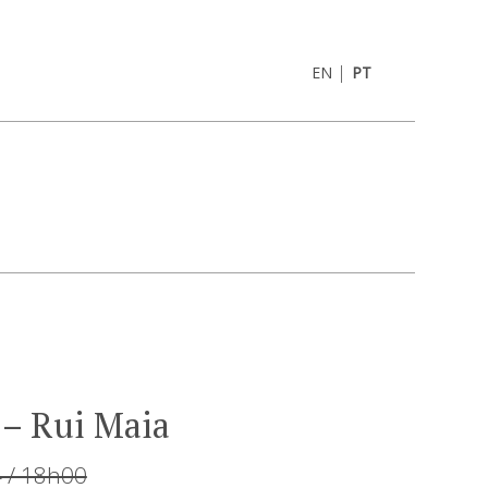
|
EN
PT
 – Rui Maia
4 / 18h00