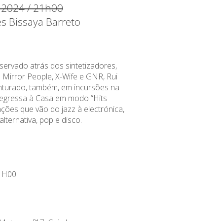
l 2024 / 21h00
es Bissaya Barreto
rvado atrás dos sintetizadores,
irror People, X-Wife e GNR, Rui
nturado, também, em incursões na
Regressa à Casa em modo “Hits
ções que vão do jazz à electrónica,
lternativa, pop e disco.
1H00