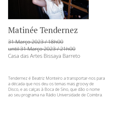
Matinée Tendernez
31 Março 2023 / 18h00
until 31 Março 2023 / 21h00
Casa das Artes Bissaya Barreto
Tendernez é Beatriz Monteiro a transportar-nos para
a década que nos deu os temas mais groovy de
Disco, e as calças à Boca de Sino, que dão o nome
ao seu programa na Rádio Universidade de Coimbra.