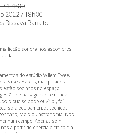
2 / 17h00
ço 2022 / 18h00
es Bissaya Barreto
uma ficção sonora nos escombros
ziada.
amentos do estúdio Willem Twee,
os Países Baixos, manipulados
tas estão sozinhos no espaço
ugestão de paisagens que nunca
tudo o que se pode ouvir ali, foi
ecurso a equipamentos técnicos
genharia, rádio ou astronomia. Não
e nenhum campo. Apenas som
as a partir de energia elétrica e a