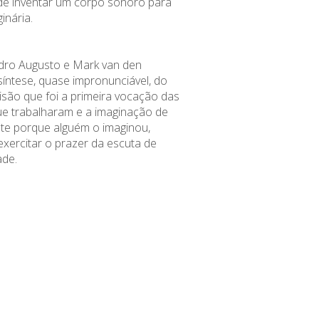
de inventar um corpo sonoro para
inária.
dro Augusto e Mark van den
 síntese, quase impronunciável, do
isão que foi a primeira vocação das
e trabalharam e a imaginação de
ste porque alguém o imaginou,
exercitar o prazer da escuta de
ade.