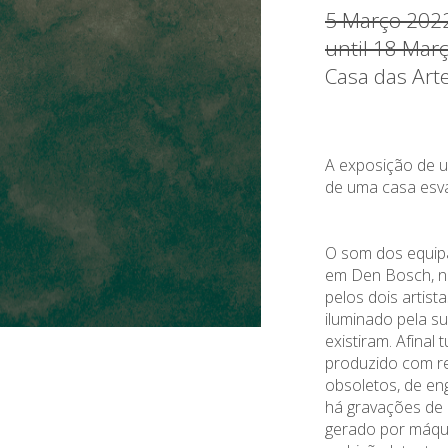
5 Março 202
until 18 Mar
Casa das Art
A exposição de 
de uma casa esva
O som dos equip
em Den Bosch, n
pelos dois artis
iluminado pela s
existiram. Afinal 
produzido com r
obsoletos, de en
há gravações d
gerado por máquin