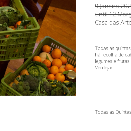
9 Janeiro 20
until 12 Mar
Casa das Art
Todas as quintas
há recolha de ca
legumes e fruta
Verdejar.
Todas as Quintas