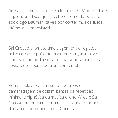
Aires apresenta em estreia local o seu Modernidade
Líquida, um disco que recebe o nome da obra do
sociólogo Bauman, talvez por conter música fluída,
efémera e imprevisível.
Sal Grosso promete uma viagem entre registos
anteriores e o próximo disco que lançará,
Love
Is
Fine. No que podia ser a banda-sonora para
uma
sessão
de meditação tran
s
cendental.
Peak
Bleak
, é o que resultou de anos de
camaradagem de dois militantes da
repetição
minimal
e hipnótica da música
drone
.
Aires e Sal
Grosso encontram-se
n
um disco lançado poucos
dias
antes do concerto em
Coimbra
.