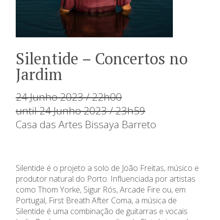
Silentide – Concertos no
Jardim
24 Junho 2023 / 22h00
until 24 Junho 2023 / 23h59
Casa das Artes Bissaya Barreto
Silentide é o projeto a solo de João Freitas, músico e
produtor natural do Porto. Influenciada por artistas
como Thom Yorke, Sigur Rós, Arcade Fire ou, em
Portugal, First Breath After Coma, a música de
Silentide é uma combinação de guitarras e vocais