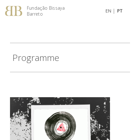
Fundação Bissaya
|
EN
PT
Barreto
Programme