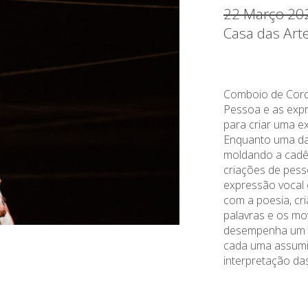
22 Março 20
Casa das Art
Comboio de Corda
Pessoa e as exp
para criar uma ex
Enquanto uma da
moldando a cadên
criações de pess
expressão vocal
com a poesia, cr
palavras e os mo
desempenha um p
cada uma assumin
interpretação da