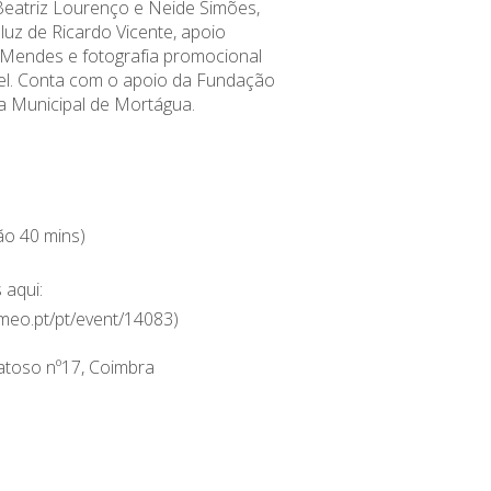
eatriz Lourenço e Neide Simões,
uz de Ricardo Vicente, apoio
 Mendes e fotografia promocional
el. Conta com o apoio da Fundação
 Municipal de Mortágua.
ão 40 mins)
 aqui:
t.meo.pt/pt/event/14083)
atoso nº17, Coimbra