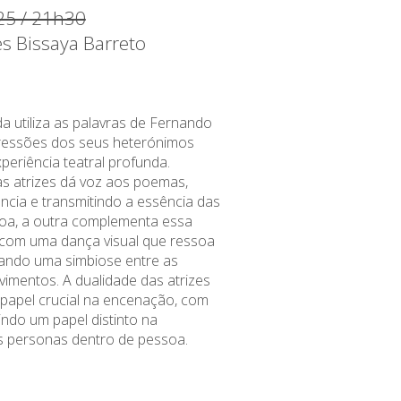
25 / 21h30
es Bissaya Barreto
 utiliza as palavras de Fernando
ressões dos seus heterónimos
periência teatral profunda.
s atrizes dá voz aos poemas,
cia e transmitindo a essência das
oa, a outra complementa essa
 com uma dança visual que ressoa
iando uma simbiose entre as
vimentos. A dualidade das atrizes
apel crucial na encenação, com
do um papel distinto na
s personas dentro de pessoa.