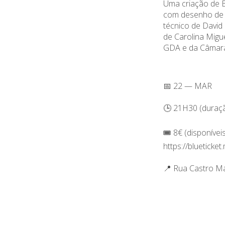
Uma criação de B
com desenho de l
técnico de David
de Carolina Migu
GDA e da Câmara
📅 22 — MAR
🕒 21H30 (duraç
🎟️ 8€ (disponíveis
https://blueticke
📍 Rua Castro M