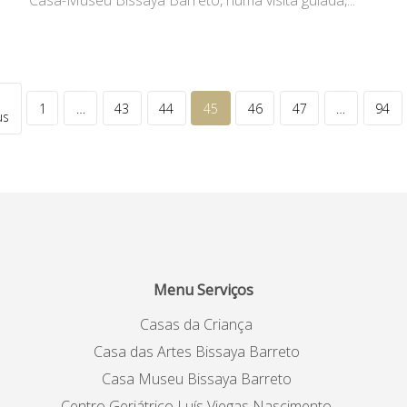
1
…
43
44
45
46
47
…
94
us
Menu Serviços
Casas da Criança
Casa das Artes Bissaya Barreto
Casa Museu Bissaya Barreto
Centro Geriátrico Luís Viegas Nascimento