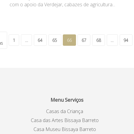
com o apoio da Verdejar, cabazes de agricultura...
1
…
64
65
66
67
68
…
94
us
Menu Serviços
Casas da Criança
Casa das Artes Bissaya Barreto
Casa Museu Bissaya Barreto