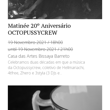
Matinée 20º Aniversário
OCTOPUSSYCREW
19 Novembro 2021 / 18h00
until 19 Novembro 2021 / 21h00
Casa das Artes Bissaya Barreto
Celebramos duas décadas em que a música
da Octopussycrew, coletivo de Hellmariachi,
4tfree, Zhero e 3styla (3 DJs e...