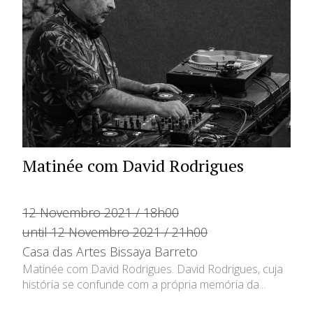
Matinée com David Rodrigues
12 Novembro 2021 / 18h00
until 12 Novembro 2021 / 21h00
Casa das Artes Bissaya Barreto
Matinée com David Rodrigues. David Rodrigues, cuja
história se confunde com a própria memória da...