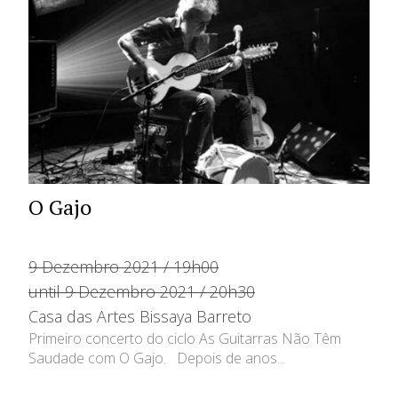
O Gajo
9 Dezembro 2021 / 19h00
until 9 Dezembro 2021 / 20h30
Casa das Artes Bissaya Barreto
Primeiro concerto do ciclo As Guitarras Não Têm
Saudade com O Gajo. Depois de anos...