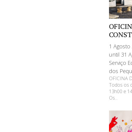
OFICI
CONST
1 Agosto
until 31 
Serviço E
dos Pequ
OFICINA 
Todos os d
13h00 e 1
Os...