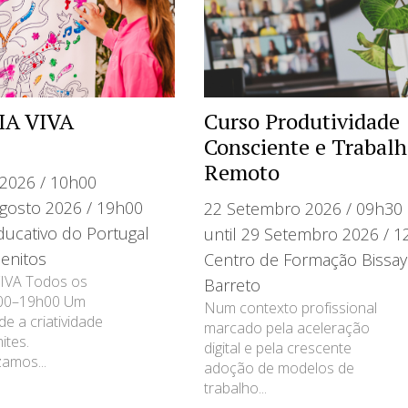
IA VIVA
Curso Produtividade
Consciente e Trabal
Remoto
 2026 / 10h00
Agosto 2026 / 19h00
22 Setembro 2026 / 09h30
ducativo do Portugal
until 29 Setembro 2026 / 
enitos
Centro de Formação Bissay
IVA Todos os
Barreto
h00–19h00 Um
Num contexto profissional
e a criatividade
marcado pela aceleração
ites.
digital e pela crescente
zamos...
adoção de modelos de
trabalho...