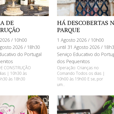
NA DE
HÁ DESCOBERTAS 
RUÇÃO
PARQUE
 2026 / 10h00
1 Agosto 2026 / 10h00
Agosto 2026 / 18h30
until 31 Agosto 2026 / 18h
ducativo do Portugal
Serviço Educativo do Portu
enitos
dos Pequenitos
DE CONSTRUÇÃO
Operação: Crianças no
ias | 10h30 às
Comando Todos os dias |
4h30 às 18h30
10h00 às 19h00 E se, por
um...