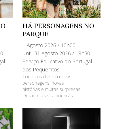
NO
HÁ PERSONAGENS NO
PARQUE
1 Agosto 2026 / 10h00
30
until 31 Agosto 2026 / 18h30
gal
Serviço Educativo do Portugal
dos Pequenitos
Todos os dias há novas
personagens, novas
histórias e muitas surpresas.
Durante a visita poderás...