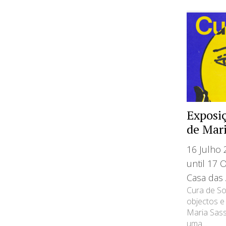
Exposiç
de Mari
16 Julho 
until 17 
Casa das 
Cura de So
objectos e
Maria Sass
uma...