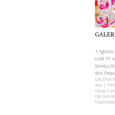
GALER
1 Agosto
until 31 
Serviço E
dos Pequ
GALERIA V
dias | 10
espaço ond
não tem lim
Disponibili