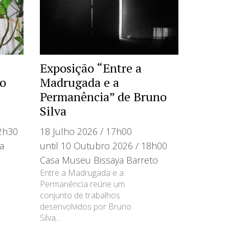
Exposição “Entre a
ho
Madrugada e a
Permanência” de Bruno
Silva
12h30
18 Julho 2026 / 17h00
a
until 10 Outubro 2026 / 18h00
Casa Museu Bissaya Barreto
Entre a Madrugada e a
Permanência reúne um
conjunto de trabalhos
desenvolvidos por Bruno
Silva...