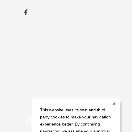
✕
This website uses its own and third
party cookies to make your navigation
experience better. By continuing
navigating, we assume your approval.