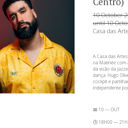
Centro)
10 October 2
until 10 Oct
Casa das Art
A Casa das Artes
na Matinée com a
da visão da Jazze
dança. Hugo Oliv
cockpit e partilh
independente po
📅 10 — OUT
🕒 18H00 — 21H