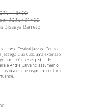
025 / 18h00
ober 2025 / 21h00
es Bissaya Barreto
 recebe o Festival Jazz ao Centro
 Jazzego Club Cuts, uma extensão
go para o Club e as pistas de
eira e André Carvalho assumem o
am os discos que inspiram a editora
rtuense.
00