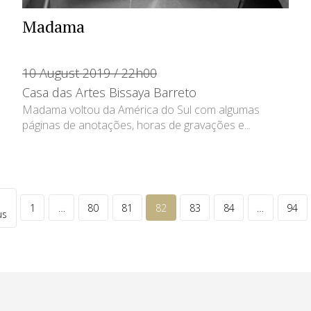
Madama
10 August 2019 / 22h00
Casa das Artes Bissaya Barreto
Madama voltou da América do Sul com algumas
páginas de anotações, horas de gravações e...
1
…
80
81
82
83
84
…
94
us