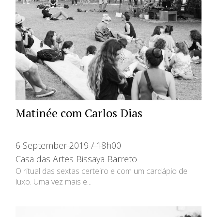
Matinée com Carlos Dias
6 September 2019 / 18h00
Casa das Artes Bissaya Barreto
O ritual das sextas certeiro e com um cardápio de
luxo. Uma vez mais e...