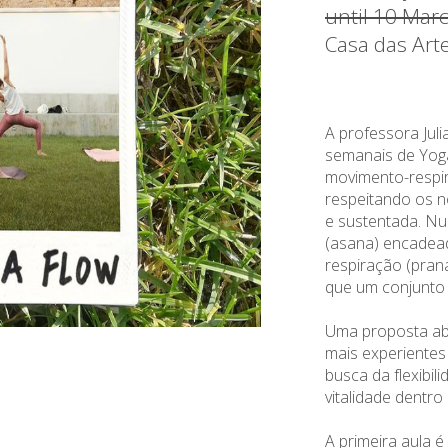
until 10 Mar
Casa das Art
A professora Jul
semanais de Yog
movimento-respir
respeitando os n
e sustentada. Nu
(asana) encadea
respiração (pra
que um conjunto 
Uma proposta ab
mais experiente
busca da flexibil
vitalidade dentro
A primeira aula 