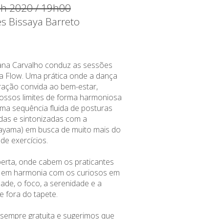
ch 2020 / 19h00
es Bissaya Barreto
iana Carvalho conduz as sessões
a Flow. Uma prática onde a dança
ação convida ao bem-estar,
ossos limites de forma harmoniosa
ma sequência fluida de posturas
das e sintonizadas com a
nayama) em busca de muito mais do
de exercícios.
erta, onde cabem os praticantes
s em harmonia com os curiosos em
idade, o foco, a serenidade e a
 e fora do tapete.
é sempre gratuita e sugerimos que