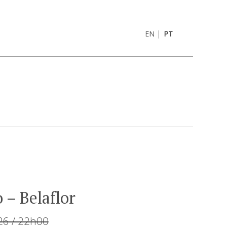
|
EN
PT
 – Belaflor
26 / 22h00