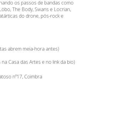
ilhando os passos de bandas como
 Löbo, The Body, Swans e Locrian,
atárticas do drone, pós-rock e
tas abrem meia-hora antes)
s na Casa das Artes e no link da bio)
atoso nº17, Coimbra