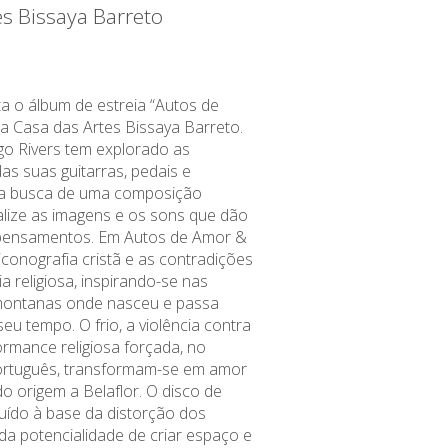
es Bissaya Barreto
ta o álbum de estreia “Autos de
na Casa das Artes Bissaya Barreto.
o Rivers tem explorado as
as suas guitarras, pedais e
 na busca de uma composição
talize as imagens e os sons que dão
pensamentos. Em Autos de Amor &
 iconografia cristã e as contradições
a religiosa, inspirando-se nas
montanas onde nasceu e passa
eu tempo. O frio, a violência contra
ormance religiosa forçada, no
ortuguês, transformam-se em amor
o origem a Belaflor. O disco de
ruído à base da distorção dos
da potencialidade de criar espaço e