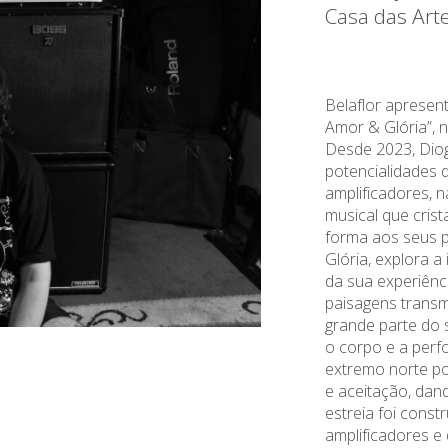
Casa das Art
Belaflor apresen
Amor & Glória”, 
Desde 2023, Diog
potencialidades d
amplificadores,
musical que cris
forma aos seus 
Glória, explora a
da sua experiênci
paisagens trans
grande parte do s
o corpo e a perf
extremo norte p
e aceitação, dand
estreia foi const
amplificadores e 