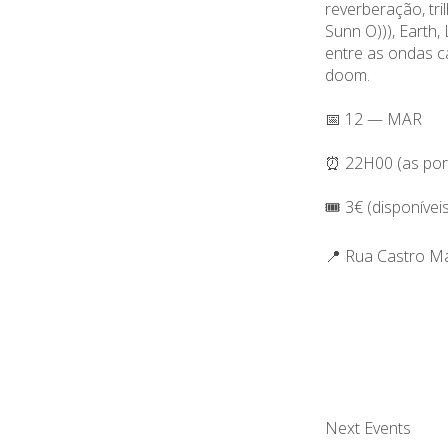
reverberação, tr
Sunn O))), Earth,
entre as ondas c
doom.
📅 12 — MAR
⏰ 22H00 (as por
🎟️ 3€ (disponívei
📍 Rua Castro M
Next Events