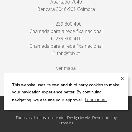
Apartado 7049
Bencata 3046-901 Coimbra
T:
239 800 400
Chamada para a rede fixa nacional
F: 239 800 410
Chamada para a rede fixa nacional
E:
fbb@fbb.pt
ver mapa
✕
This website uses its own and third party cookies to make
your navigation experience better. By continuing
navigating, we assume your approval.
Learn more
Contactos
Política de privacidade
Todos os direitos reservados Design by AM. Developed by
Crossing