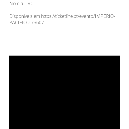
No dia – 8€
Disponíveis em
https://ticketline.pt/evento/IMPERIO-
PACIFICO-73607