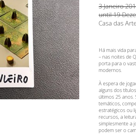
3 Janeiro 20
until 19 Dez
Casa das Art
Há mais vida par
– nas noites de Q
porta para o vas
modernos.
À espera de jog
alguns dos títul
últimos 25 anos.
temáticos, compe
estratégicos ou 
recursos, a leitu
simplesmente a 
podem ser o cami