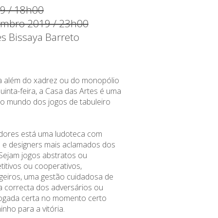
19 / 18h00
embro 2019 / 23h00
es Bissaya Barreto
a além do xadrez ou do monopólio
uinta-feira, a Casa das Artes é uma
to mundo dos jogos de tabuleiro
adores está uma ludoteca com
os e designers mais aclamados dos
 Sejam jogos abstratos ou
titivos ou cooperativos,
ligeiros, uma gestão cuidadosa de
ra correcta dos adversários ou
jogada certa no momento certo
nho para a vitória.