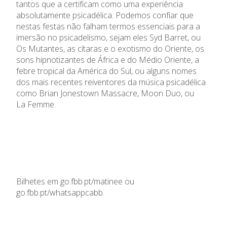
tantos que a certificam como uma experiência
absolutamente psicadélica. Podemos confiar que
nestas festas não falham termos essenciais para a
imersão no psicadelismo, sejam eles
Syd
Barret
, ou
Os Mutantes, as cítaras e o exotismo do Oriente, os
sons hipnotizantes de África e do Médio Oriente, a
febre tropical da América do Sul, ou alguns nomes
dos mais recentes
reiventores
da música psicadélica
como Brian
Jonestown
Massacre,
Moon
Duo, ou
La
Femme
.
Bilhetes em go.fbb.
pt
/
matinee
ou
go.fbb.pt/whatsappcabb.