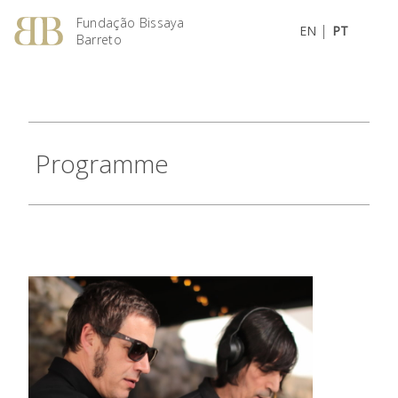
Fundação Bissaya
|
EN
PT
Barreto
Programme