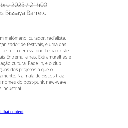
ubro 2023 / 21h00
es Bissaya Barreto
m melómano, curador, radialista,
ganizador de festivais, e uma das
az ter a certeza que Leiria existe
ais Entremuralhas, Extramuralhas e
ação cultural Fade In, e o club
guns dos projetos a que o
amente. Na mala de discos traz
s nomes do post-punk, new-wave,
industrial.