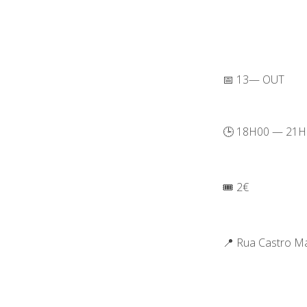
📅 13— OUT
🕒 18H00 — 21H
🎟️ 2€
📍 Rua Castro M