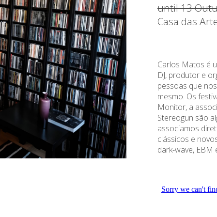
until 13 Out
Casa das Art
Carlos Matos é u
DJ, produtor e or
pessoas que nos f
mesmo. Os festiv
Monitor, a associ
Stereogun são al
associamos diret
clássicos e novo
dark-wave, EBM e 