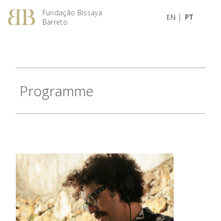
Fundação Bissaya
|
EN
PT
Barreto
Programme