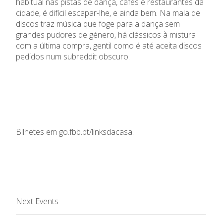
habitual nas pistas de dança, cafés e restaurantes da
cidade, é difícil escapar-lhe, e ainda bem. Na mala de
discos traz música que foge para a dança sem
grandes pudores de género, há clássicos à mistura
com a última compra, gentil como é até aceita discos
pedidos num
subreddit
obscuro.
Bilhetes em
go.fbb.pt/linksdacasa
.
Next Events