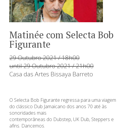
Matinée com Selecta Bob
Figurante
29 Outubro 2021 / 18h00
until 29 Outubro 2021 / 21h00
Casa das Artes Bissaya Barreto
O
Selecta
Bob Figurante regressa
para uma
viagem
do clássico Dub Jamaicano
dos anos 70
até
às
sonoridades mais
contemporâneas
do
Dubstep
,
UK
Dub
,
S
teppers
e
afins
.
Dancemos.