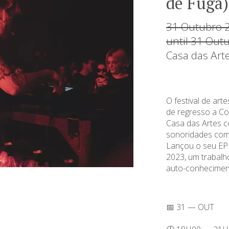
de Fuga)
31 Outubro 
until 31 Out
Casa das Art
O festival de art
de regresso a Co
Casa das Artes c
sonoridades com
Lançou o seu EP 
2023, um trabalh
auto-conhecimen
📅 31 — OUT