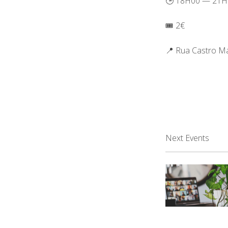
🕒 18H00 — 21H
🎟️ 2€
📍 Rua Castro M
Next Events