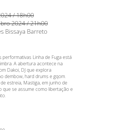
2024 / 18h00
ubro 2024 / 21h00
es Bissaya Barreto
es performativas Linha de Fuga está
imbra. A abertura acontece na
om Dakoi, DJ que explora
o dembow, hard drums e gqom.
de estreia, Mastiga, em junho de
o que se assume como libertação e
to.