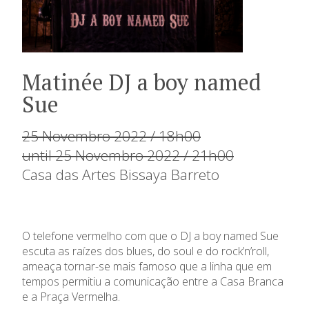
Matinée DJ a boy named
Sue
25 Novembro 2022 / 18h00
until 25 Novembro 2022 / 21h00
Casa das Artes Bissaya Barreto
O telefone vermelho com que o DJ a boy named Sue
escuta as raízes dos blues, do soul e do rock’n’roll,
ameaça tornar-se mais famoso que a linha que em
tempos permitiu a comunicação entre a Casa Branca
e a Praça Vermelha.