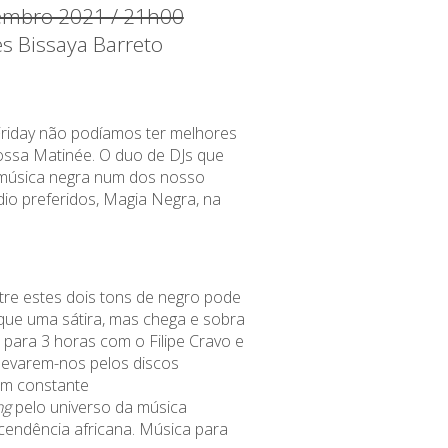
embro 2021 / 21h00
es Bissaya Barreto
Friday não podíamos ter melhores
nossa Matinée. O duo de DJs que
úsica negra num dos nosso
io preferidos, Magia Negra, na
re estes dois tons de negro pode
que uma sátira, mas chega e sobra
ara 3 horas com o Filipe Cravo e
levarem-nos pelos discos
m constante
ng
pelo universo da música
scendência africana. Música para