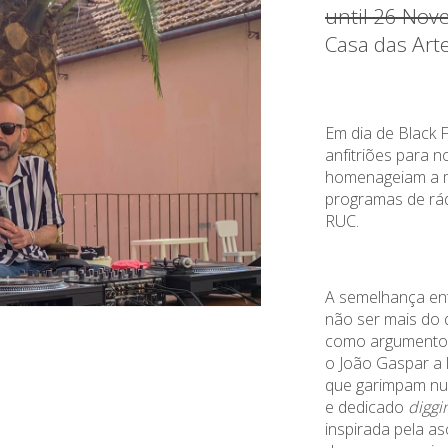
until 26 Nov
Casa das Art
Em dia de Black 
anfitriões para 
homenageiam a m
programas de rád
RUC.
A semelhança ent
não ser mais do 
como argumento p
o João Gaspar a 
que garimpam nu
e dedicado
diggi
inspirada pela a