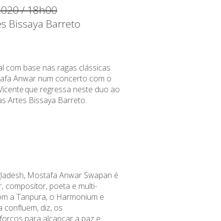
2020 / 18h00
es Bissaya Barreto
al com base nas ragas clássicas
tafa Anwar num concerto com o
 Vicente que regressa neste duo ao
as Artes Bissaya Barreto.
ladesh, Mostafa Anwar Swapan é
r, compositor, poeta e
multi-
om
a
Tanpura, o Harmonium
e
a confluem
, diz,
os
forços para alcançar a paz e