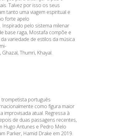
ais.
Talvez por isso os seus
am tanto uma
viagem espiritual
e
o forte apelo
.
Inspirado pelo sistema milenar
 de base raga, Mostafa compõe e
 da variedade de estilos da música
emi-
, Ghazal, Thumri, Khayal.
m trompetista português
rnacionalmente como figura maior
a improvisada atual. Regressa à
epois de duas passagens recentes,
om Hugo Antunes e Pedro Melo
liam Parker, Hamid Drake em 2019.