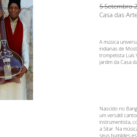
5 Setembro 
Casa das Art
A música univers
indianas de Mos
trompetista Luís
jardim da Casa d
Nascido no Bang
um versátil canto
instrumentista
, c
a Sitar. Na
músic
seus
humildes
es