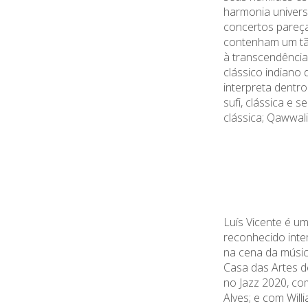
harmonia univers
concertos pareç
contenham um tã
à
transcendência
clássico indiano
interpreta dentro
sufi, clássica e s
clássica; Qawwali
Luís Vicente é u
reconhecido inte
na cena da músic
Casa das Artes d
no Jazz 2020, c
Alves; e com Wil