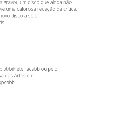
s gravou um disco que ainda não
teve uma calorosa
receção
da crítica,
novo disco a solo,
ds.
b.pt/bilheteiracabb
ou pelo
a das Artes em
appcabb
.