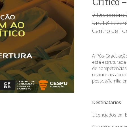
Crítico 
7 Dezembro 
until 8 Fever
Centro de Fo
A Pós-Graduação
está estruturada
de competências 
relacionais aqua
pessoa/família e
Destinatários
Licenciados em 