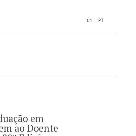
|
EN
PT
duação em
em ao Doente