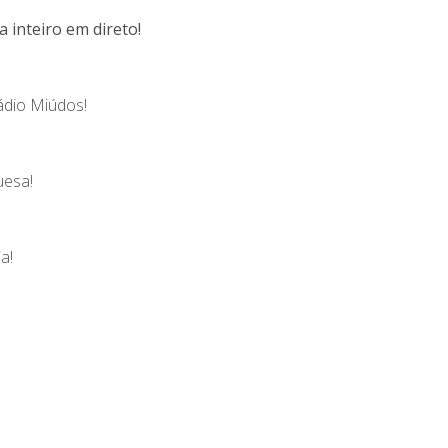
a inteiro em direto!
ádio Miúdos!
uesa!
a!