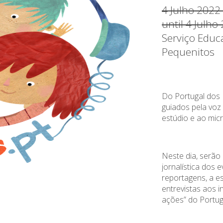
4 Julho 2022
until 4 Julho
Serviço Educ
Pequenitos
Do Portugal dos 
guiados pela voz
estúdio e ao micr
Neste dia, serão 
jornalística dos 
reportagens, a e
entrevistas aos i
ações” do Portug