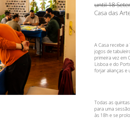
until 18 Set
Casa das Art
A Casa recebe a 
jogos de tabulei
primeira vez em 
Lisboa e do Porto
forjar alianças e 
Todas as quintas
para uma sessão
às 18h e se prolo