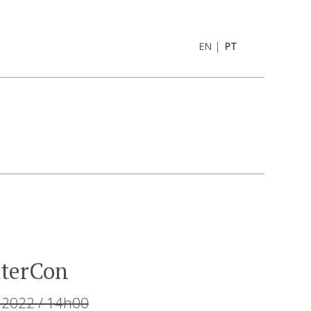
|
EN
PT
tterCon
 2022 / 14h00