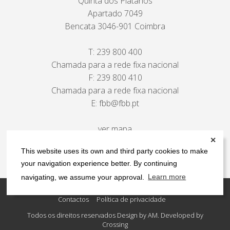
Quinta dos Plátanos
Apartado 7049
Bencata 3046-901 Coimbra
T:
239 800 400
Chamada para a rede fixa nacional
F: 239 800 410
Chamada para a rede fixa nacional
E:
fbb@fbb.pt
ver mapa
✕
This website uses its own and third party cookies to make
your navigation experience better. By continuing
navigating, we assume your approval.
Learn more
Contactos
Política de privacidade
Todos os direitos reservados Design by AM. Developed by
Crossing