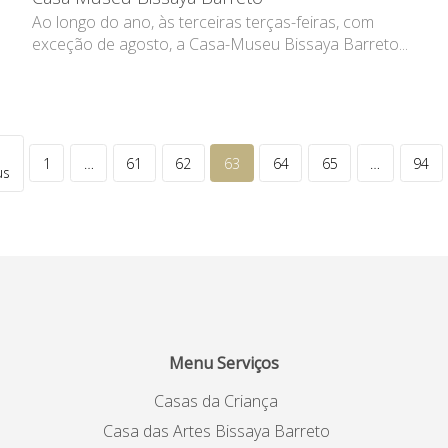
Ao longo do ano, às terceiras terças-feiras, com
exceção de agosto, a Casa-Museu Bissaya Barreto...
1
…
61
62
63
64
65
…
94
us
Menu Serviços
Casas da Criança
Casa das Artes Bissaya Barreto