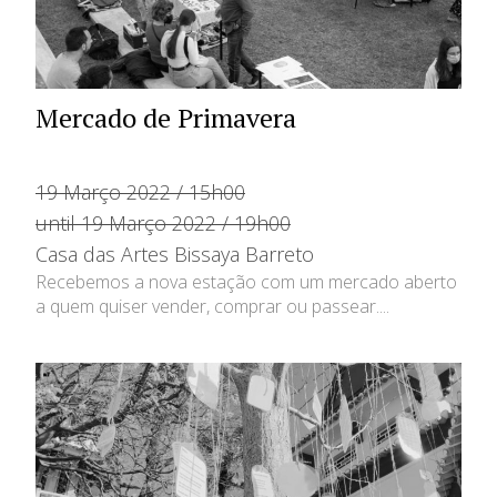
Mercado de Primavera
19 Março 2022 / 15h00
until 19 Março 2022 / 19h00
Casa das Artes Bissaya Barreto
Recebemos a nova estação com um mercado aberto
a quem quiser vender, comprar ou passear....