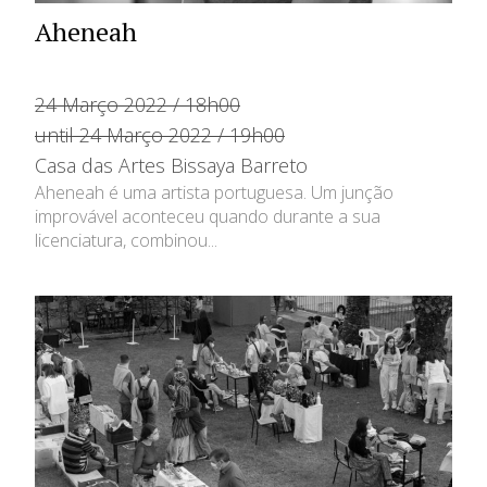
Aheneah
24 Março 2022 / 18h00
until 24 Março 2022 / 19h00
Casa das Artes Bissaya Barreto
Aheneah é uma artista portuguesa. Um junção
improvável aconteceu quando durante a sua
licenciatura, combinou...