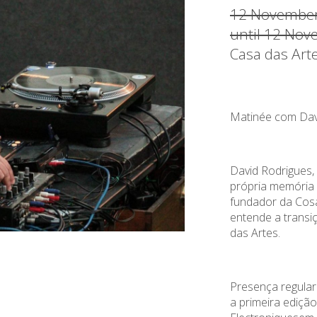
12 November
until 12 Nov
Casa das Art
Matinée com Dav
David Rodrigues,
própria memória 
fundador da Cos
entende a transi
das Artes.
Presença regular
a primeira edição