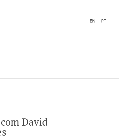
|
EN
PT
 com David
es