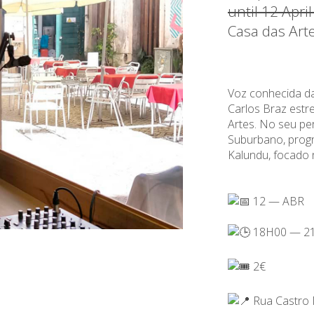
until 12 Apri
Casa das Art
Voz conhecida da
Carlos Braz estr
Artes. No seu p
Suburbano, prog
Kalundu, focado 
12 — ABR
18H00 — 2
2€
Rua Castro 