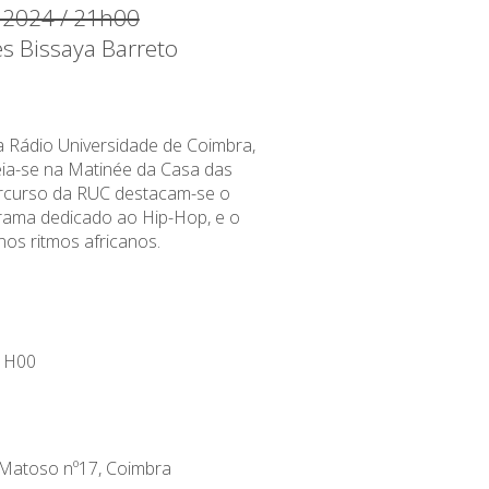
l 2024 / 21h00
es Bissaya Barreto
 Rádio Universidade de Coimbra,
eia-se na Matinée da Casa das
ercurso da RUC destacam-se o
rama dedicado ao Hip-Hop, e o
nos ritmos africanos.
1H00
Matoso nº17, Coimbra