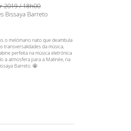
r 2019 / 18h00
es Bissaya Barreto
os o melómano nato que deambula
as transversalidades da música,
bine perfeita na música eletrónica
o a atmosfera para a Matinée, na
issaya Barreto.
🤩