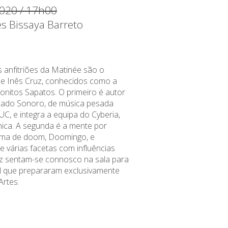
020 / 17h00
es Bissaya Barreto
anfitriões da Matinée são o
e Inês Cruz, conhecidos como a
nitos Sapatos. O primeiro é autor
ado Sonoro, de música pesada
C, e integra a equipa do Cyberia,
nica. A segunda é a mente por
ama de doom, Doomingo, e
de várias facetas com influências
ez sentam-se connosco na sala para
l que prepararam exclusivamente
Artes.