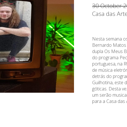
30 October 2
Casa das Art
Nesta semana os 
Bernardo Matos 
dupla Os Meus Bo
do programa Pec
portuguesa, na RU
de música eletró
detrás do progr
Guilhotina, este 
góticas. Desta v
um serão musica
para a Casa das 