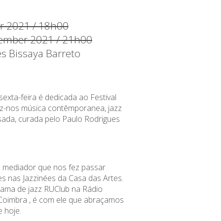
r 2021 / 18h00
tember 2021 / 21h00
es Bissaya Barreto
sexta-feira é dedicada ao
Festival
az-nos música contêmporanea, jazz
sada, curada pelo
Paulo Rodrigues
 mediador que nos fez passar
es nas Jazzinées da Casa das Artes.
ama de jazz RUClub na Rádio
Coimbra , é com ele que abraçamos
e hoje.