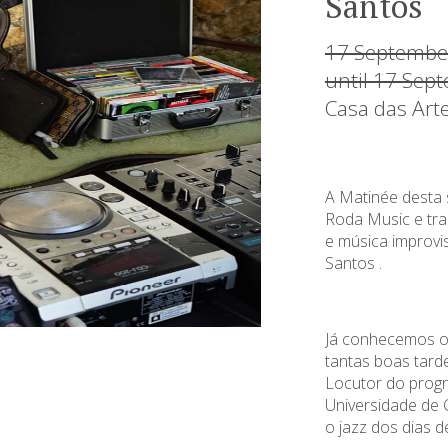
Santos
17 Septembe
until 17 Sep
Casa das Art
A Matinée desta 
Roda Music
e tr
e música improvi
Santos
.
Já conhecemos o
tantas boas tard
Locutor do progr
Universidade de 
o jazz dos dias d