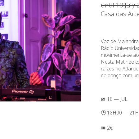
until 10 July
Casa das Art
Voz de Malandr
Rádio Universida
movimenta-se ao 
Nesta Matinée ex
raízes no Atlânti
de dança com um 
📅 10 — JUL
🕒 18H00 — 21H
🎟️ 2€