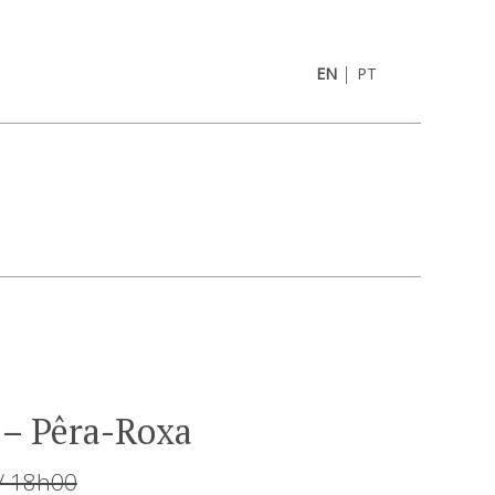
|
EN
PT
 – Pêra-Roxa
 / 18h00