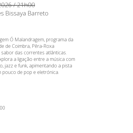
 2026 / 21h00
es Bissaya Barreto
agem Ó Malandragem, programa da
de de Coimbra, Pêra-Roxa
sabor das correntes atlânticas.
plora a ligação entre a música com
co, jazz e funk, apimentando a pista
pouco de pop e eletrónica.
00