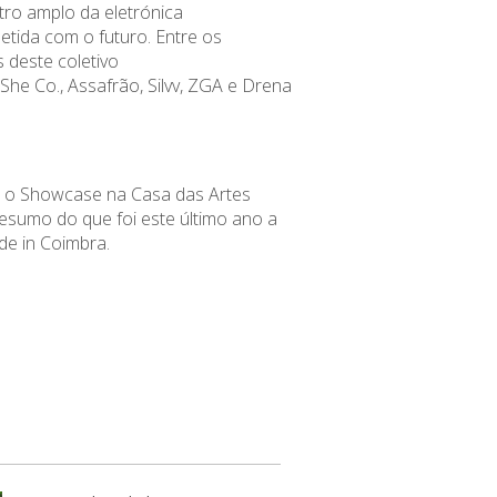
ro amplo da eletrónica
ida com o futuro. Entre os
as deste coletivo
She Co
.,
Assafrão
,
Silvv
,
ZGA
e
Drena
e o Showcase na Casa das Artes
sumo do que foi este último ano a
de in Coimbra.