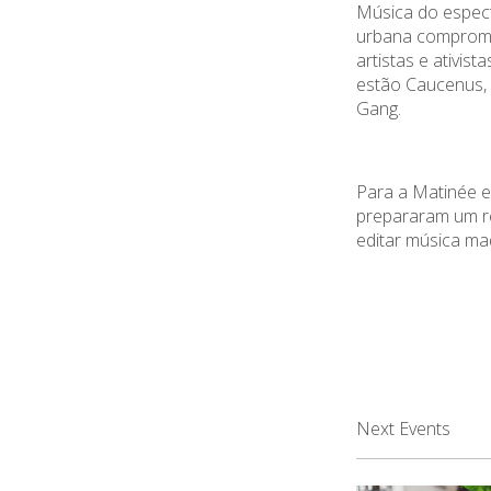
Música do espect
urbana compromet
artistas e ativist
estão
Caucenus
,
Gang.
Para a Matinée 
prepararam um re
editar música ma
Next Events