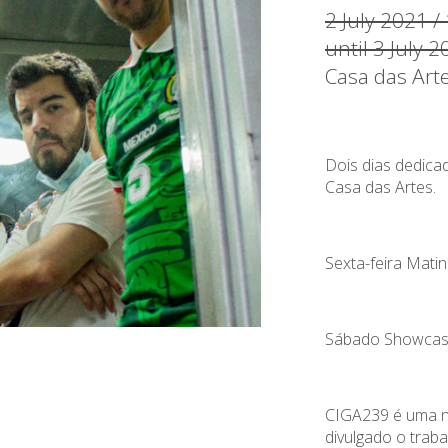
2 July 2021 
until 3 July 
Casa das Art
Dois dias dedica
Casa das Artes.
Sexta-feira Mati
Sábado Showcas
CIGA239 é uma n
divulgado o traba